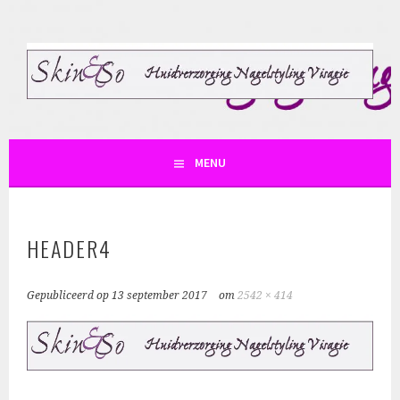
Spring
naar
inhoud
SKIN AND SO
MENU
HEADER4
Gepubliceerd op
13 september 2017
om
2542 × 414