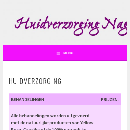
Spring
naar
inhoud
SKIN AND SO
MENU
HUIDVERZORGING
BEHANDELINGEN
PRIJZEN:
Alle behandelingen worden uitgevoerd
met de natuurlijke producten van Yellow
Rose, Carelika of de 100% natuurlijke