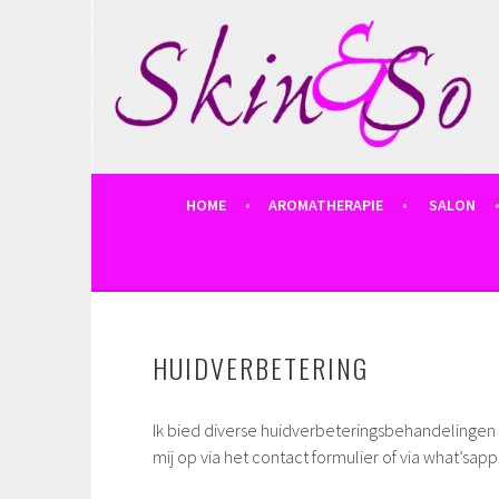
Spring
naar
inhoud
SKIN AND SO
HOME
AROMATHERAPIE
SALON
HUIDVERBETERING
Ik bied diverse huidverbeteringsbehandelingen 
mij op via het contact formulier of via what’sapp