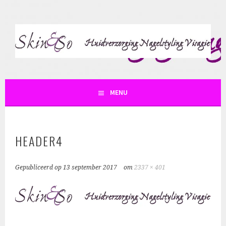
Spring
naar
inhoud
SKIN AND SO
MENU
HEADER4
Gepubliceerd op
13 september 2017
om
2337 × 401