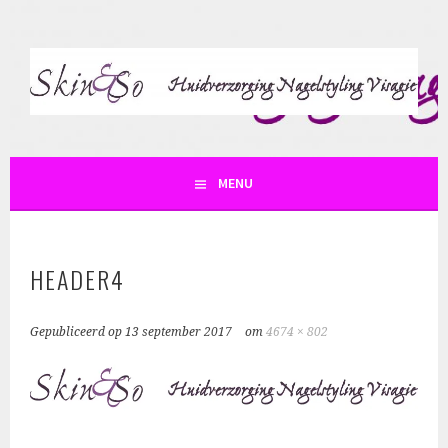
Spring
naar
inhoud
SKIN AND SO
MENU
HEADER4
Gepubliceerd op
13 september 2017
om
4674 × 802