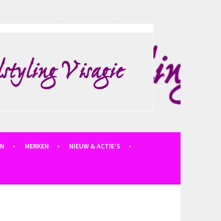
EN
MERKEN
NIEUW & ACTIE’S