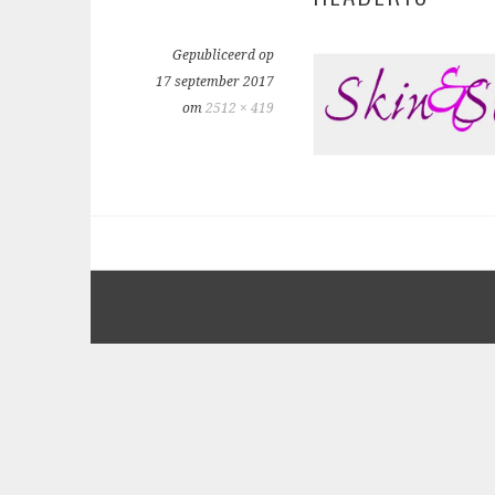
Gepubliceerd op
17 september 2017
om
2512 × 419