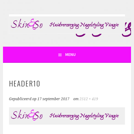
Spring
naar
inhoud
SKIN AND SO
MENU
HEADER10
Gepubliceerd op
17 september 2017
om
2512 × 419