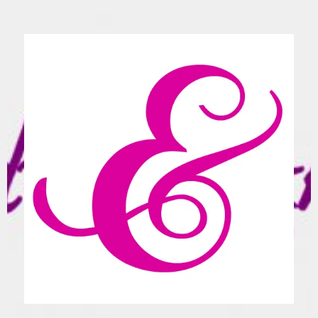
Spring
naar
inhoud