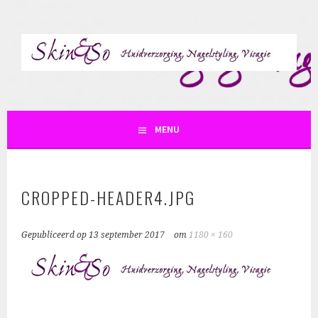
Spring
naar
inhoud
SKIN AND SO
MENU
CROPPED-HEADER4.JPG
Gepubliceerd op
13 september 2017
om
1180 × 160