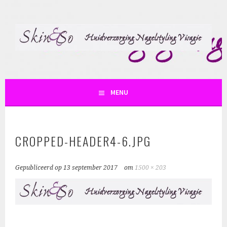
Spring
naar
inhoud
SKIN AND SO
MENU
CROPPED-HEADER4-6.JPG
Gepubliceerd op
13 september 2017
om
1500 × 203