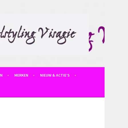
EN
MERKEN
NIEUW & ACTIE’S