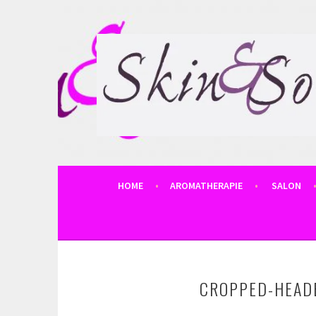
Spring
naar
inhoud
SKIN AND SO
HOME
AROMATHERAPIE
SALON
CROPPED-HEAD