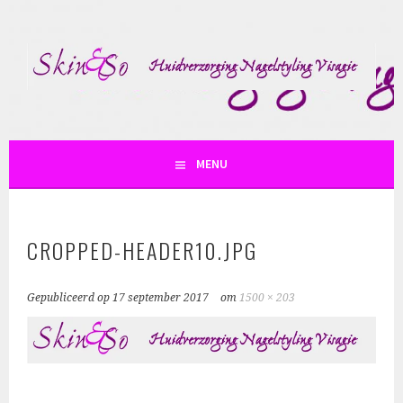
Spring
naar
inhoud
SKIN AND SO
MENU
CROPPED-HEADER10.JPG
Gepubliceerd op
17 september 2017
om
1500 × 203