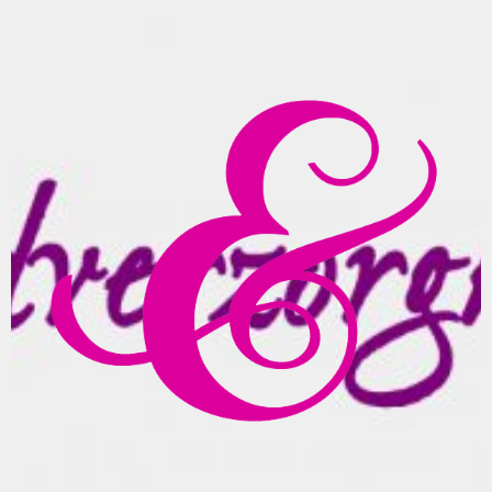
Spring
naar
inhoud